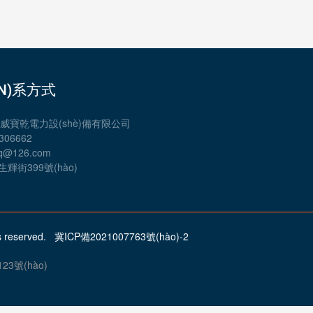
ÁN)系方式
威寶乾電力設(shè)備有限公司
306662
q@126.com
輝街399號(hào)
 reserved.
冀ICP備2021007763號(hào)-2
23號(hào)