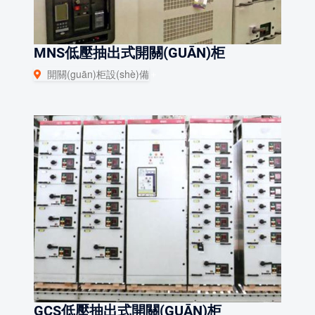
MNS低壓抽出式開關(GUĀN)柜
開關(guān)柜設(shè)備
GCS低壓抽出式開關(GUĀN)柜