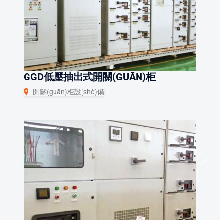
GGD低壓抽出式開關(GUĀN)柜
開關(guān)柜設(shè)備
Previous
Next