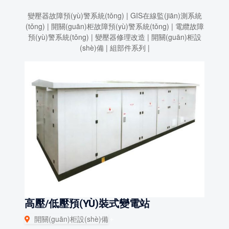
變壓器故障預(yù)警系統(tǒng)
|
GIS在線監(jiān)測系統
(tǒng)
|
開關(guān)柜故障預(yù)警系統(tǒng)
|
電纜故障
預(yù)警系統(tǒng)
|
變壓器修理改造
|
開關(guān)柜設
(shè)備
|
組部件系列
|
高壓/低壓預(YÙ)裝式變電站
開關(guān)柜設(shè)備