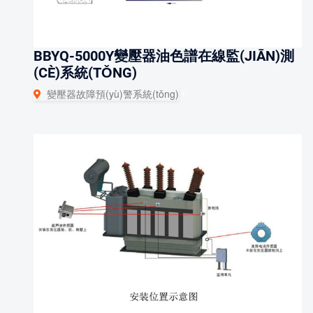
BBYQ-5000Y變壓器油色譜在線監(JIĀN)測
(CÈ)系統(TǑNG)
變壓器故障預(yù)警系統(tǒng)