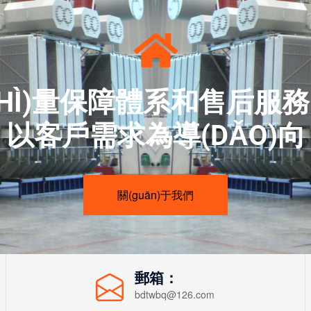
)嚴(YÁN)謹(JǏN)?SHÙ)墓
，產(CHǍN)品質(ZHÌ)
關(guān)于我們
郵箱：
bdtwbq@126.com