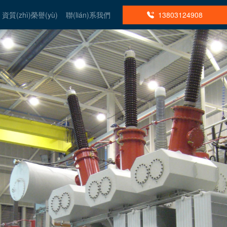
資質(zhì)榮譽(yù)
聯(lián)系我們
13803124908