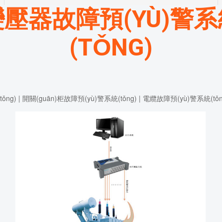
變壓器故障預(YÙ)警系
(TǑNG)
tǒng)
|
開關(guān)柜故障預(yù)警系統(tǒng)
|
電纜故障預(yù)警系統(tǒn