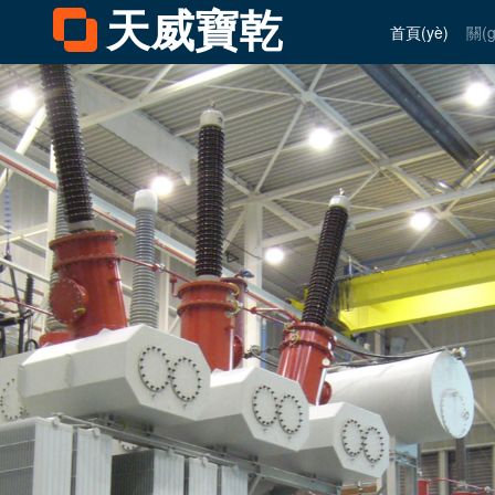
天威寶乾
首頁(yè)
關(