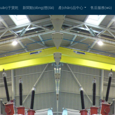
guān)于寶乾
新聞動(dòng)態(tài)
產(chǎn)品中心
售后服務(wù)