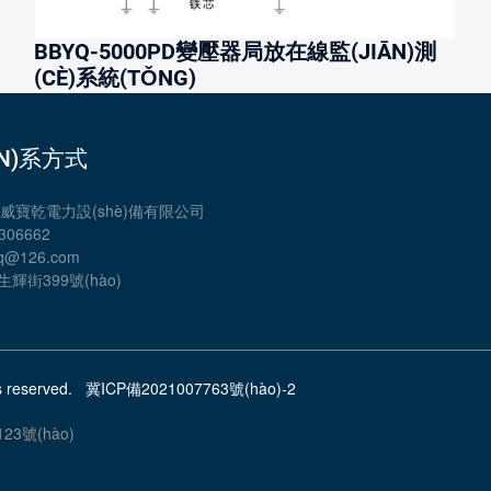
BBYQ-5000PD變壓器局放在線監(JIĀN)測
(CÈ)系統(TǑNG)
到
頁(yè)
ÁN)系方式
威寶乾電力設(shè)備有限公司
306662
q@126.com
輝街399號(hào)
 reserved.
冀ICP備2021007763號(hào)-2
23號(hào)