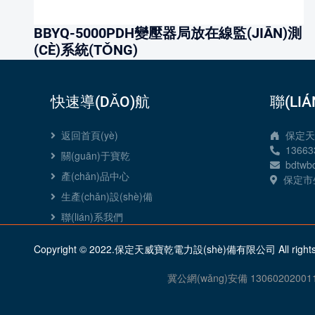
BBYQ-5000PDH變壓器局放在線監(JIĀN)測
(CÈ)系統(TǑNG)
當(dāng)前頁(yè)1/1
首頁(yè)
上一頁(yè)
尾頁(yè)
跳轉(zhuǎn)
快速導(DǍO)航
聯(LI
返回首頁(yè)
保定天
13663
關(guān)于寶乾
bdtwb
產(chǎn)品中心
保定市生
生產(chǎn)設(shè)備
聯(lián)系我們
Copyright © 2022.保定天威寶乾電力設(shè)備有限公司 All rights
冀公網(wǎng)安備 130602020011