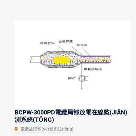
BCPW-3000PD電纜局部放電在線監(JIĀN)
測系統(TǑNG)
Previous
電纜故障預(yù)警系統(tǒng)