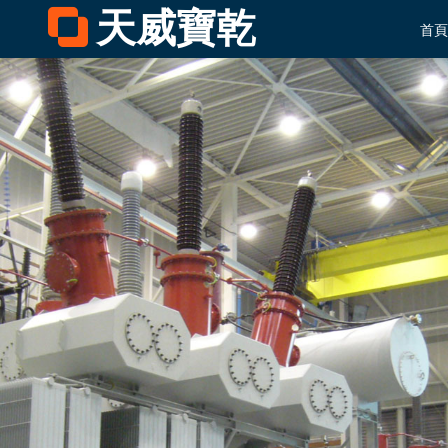
天威寶乾
首