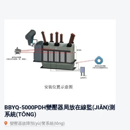
BBYQ-5000PDH變壓器局放在線監(JIĀN)測
系統(TǑNG)
Next
變壓器故障預(yù)警系統(tǒng)