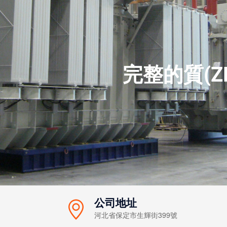
以科學(XUÉ
度
公司地址
河北省保定市生輝街399號