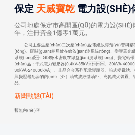
保定
天威寶乾
電力設(SHÈ
公司地處保定市高開區(QŪ)的電力設(SHÈ)
年，注冊資金1億零1萬元。
公司主要生產(chǎn)二次產(chǎn)品:電纜故障預(yù)警與精確定
(tǒng)、開關(guān)柜局放在線監(jiān)測系統(tǒng)、
系統(tǒng)、GIS微水密度在線監(jiān)測系統(tǒng)、變電站帶電
(chǎn)品：干式電力變壓器(0.4kV-35kV、30kVA-400
30kVA-240000kVA）、非晶合金系列配電變壓器、箱式變電站、整
與變壓器配套的內(nèi)（外）油式波紋儲油柜、充氮滅火裝置、智
品。
新聞動態(TÀI)
暫無內(nèi)容