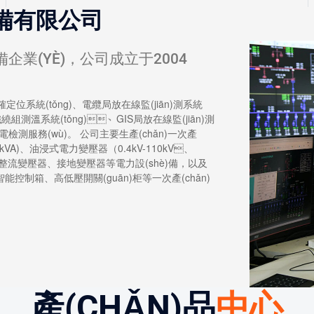
)備有限公司
備企業(YÈ)，公司成立于2004
位系統(tǒng)、電纜局放在線監(jiān)測系統
變壓器光纖繞組測溫系統(tǒng)、GIS局放在線監(jiān)測
檢測服務(wù)。 公司主要生產(chǎn)一次產
00kVA)、油浸式電力變壓器（0.4kV-110kV、
流變壓器、接地變壓器等電力設(shè)備，以及
能控制箱、高低壓開關(guān)柜等一次產(chǎn)
產(CHǍN)品
中心