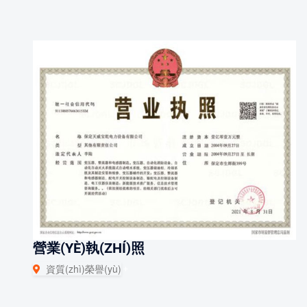
營業(YÈ)執(ZHÍ)照
資質(zhì)榮譽(yù)