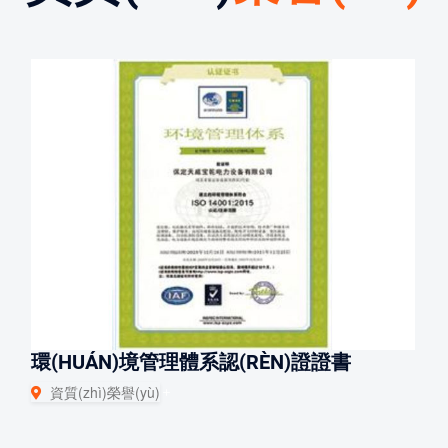
環(HUÁN)境管理體系認(RÈN)證證書
資質(zhì)榮譽(yù)